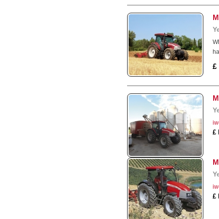
M
Y
Wh
ha
£
M
Y
iw
£
M
Y
iw
£