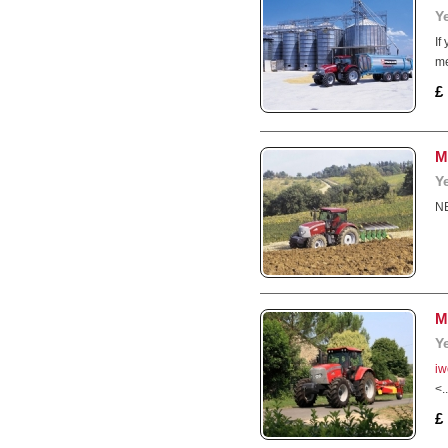
Y
If
me
£
M
Y
N
M
Y
iw
<..
£