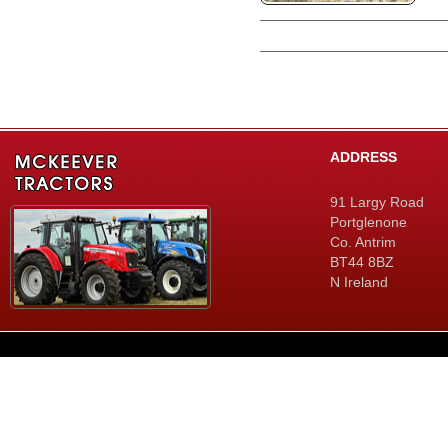
ADDRESS
91 Largy Road
Portglenone
Co. Antrim
BT44 8BZ
N Ireland