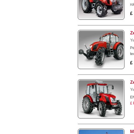
ro
£
Z
Y
Pe
te
£
Z
Y
E
£
M