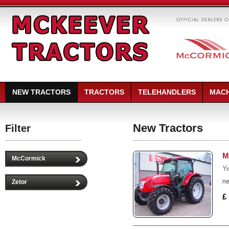
NEW TRACTORS
TRACTORS
TELEHANDLERS
MACH
New Tractors
Filter
M
McCormick
Y
ne
Zetor
£