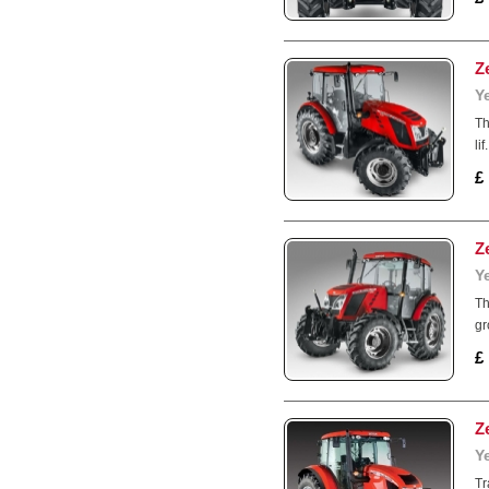
Z
Y
Th
lif.
£
Z
Y
Th
gr
£
Z
Y
Tr