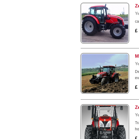
Z
Y
ca
£
M
Y
De
ev
£
Z
Y
Tr
ho
£