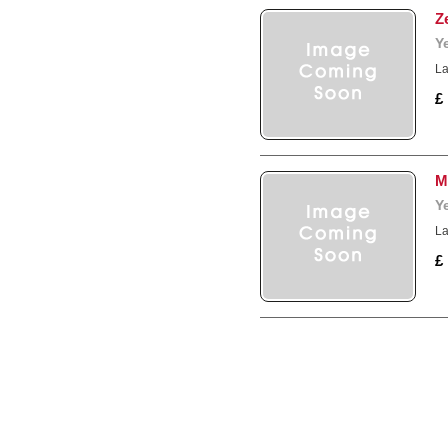
Z
Y
La
£
M
Y
La
£