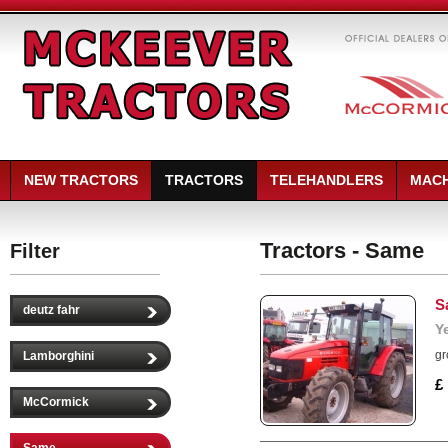
NEW TRACTORS
TRACTORS
TELEHANDLERS
MACH
Tractors - Same
Filter
S
deutz fahr
Y
gr
Lamborghini
£
McCormick