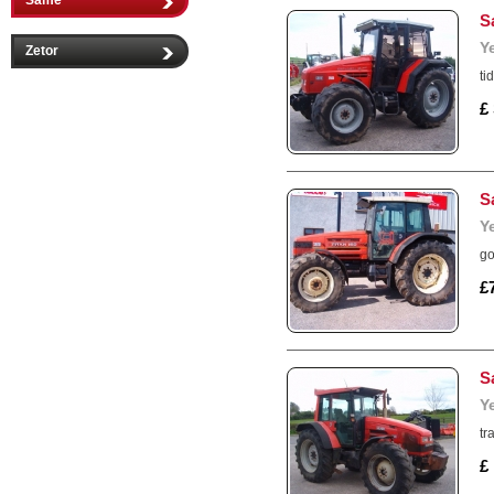
Same
S
Y
Zetor
ti
£
S
Y
go
£
S
Y
tr
£